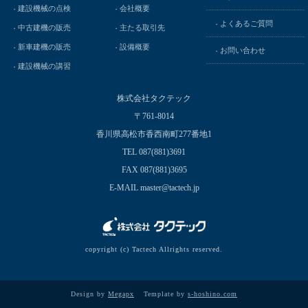
建設機械の点検
会社概要
よくあるご質問
中古建機の販売
主たる取引先
新車建機の販売
設備概要
お問い合わせ
建設機械の講習
株式会社タクテック
〒761-8014
香川県高松市香西南町277番地1
TEL 087(881)3691
FAX 087(881)3695
E-MAIL master@tactech.jp
copyright (c) Tactech Allrights reserved.
Design by
Megapx
Template by
s-hoshino.com