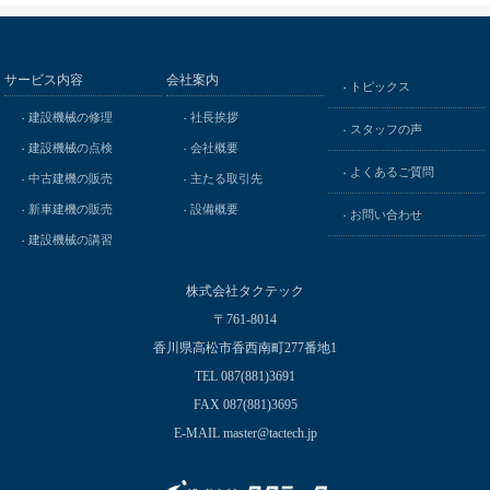
サービス内容
会社案内
トピックス
建設機械の修理
社長挨拶
スタッフの声
建設機械の点検
会社概要
よくあるご質問
中古建機の販売
主たる取引先
新車建機の販売
設備概要
お問い合わせ
建設機械の講習
株式会社タクテック
〒761-8014
香川県高松市香西南町277番地1
TEL 087(881)3691
FAX 087(881)3695
E-MAIL master@tactech.jp