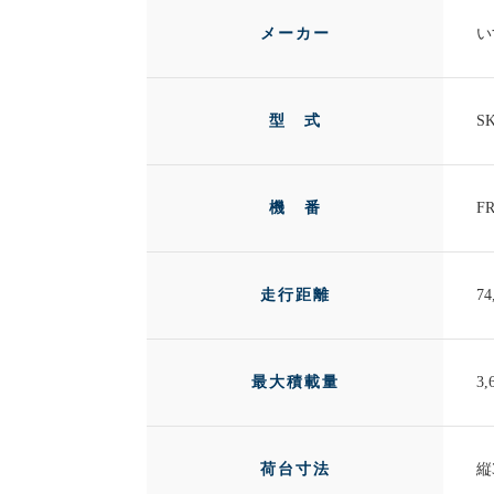
メーカー
い
型 式
SK
機 番
FR
走行距離
74
最大積載量
3,
荷台寸法
縦